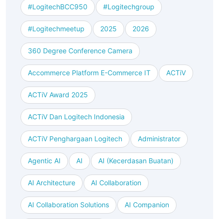
#logitechBCC950
#logitechgroup
#logitechmeetup
2025
2026
360 Degree Conference Camera
Accommerce Platform E-Commerce IT
ACTiV
ACTiV Award 2025
ACTiV Dan Logitech Indonesia
ACTiV Penghargaan Logitech
Administrator
Agentic AI
AI
AI (kecerdasan Buatan)
AI Architecture
AI Collaboration
AI Collaboration Solutions
AI Companion