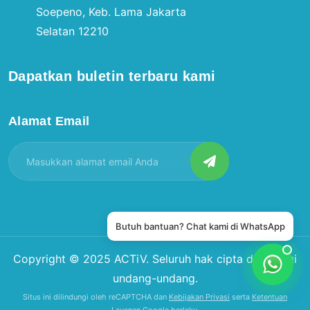
Soepeno, Keb. Lama Jakarta
Selatan 12210
Dapatkan buletin terbaru kami
Alamat Email
Butuh bantuan? Chat kami di WhatsApp
Copyright © 2025
ACTiV
. Seluruh hak cipta dilindungi
undang-undang.
Situs ini dilindungi oleh reCAPTCHA dan
Kebijakan Privasi
serta
Ketentuan